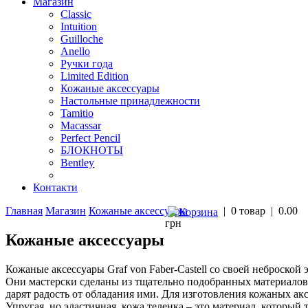
Магазин
Classic
Intuition
Guilloche
Anello
Ручки года
Limited Edition
Кожаные аксессуары
Настольные принадлежности
Tamitio
Macassar
Perfect Pencil
БЛОКНОТЫ
Bentley
Контакти
Главная
Магазин
Кожаные аксессуары
|
0 товар
|
0.00
грн
Кожаные аксессуары
Кожаные аксессуары Graf von Faber-Castell со своей неброской
Они мастерски сделаны из тщательно подобранных материалов 
дарят радость от обладания ими. Для изготовления кожаных а
Упругая, но эластичная, кожа теленка – это материал, который