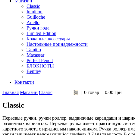
Магазин
Classic
Intuition
Guilloche
Anello
Ручки года
Limited Edition
Кожаные аксессуары
Настольные принадлежности
Tamitio
Macassar
Perfect Pencil
БЛОКНОТЫ
Bentley
Контакти
Главная
Магазин
Classic
|
0 товар
|
0.00 грн
Classic
Перьевые ручки, ручки роллер, выдвижные карандаши и шариков
различных вариантах. Перьевая ручка имеет практичную систем
каратного золота с иридиевым наконечником. Ручка роллер им
карандаш имеет неломающийся грифель 0,7 мм твердость В с 